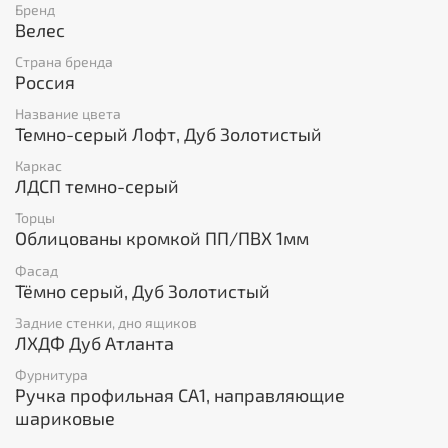
Бренд
ЛДСП
Велес
Направляющие - шариковые
Ручки профильные СА1
Страна бренда
Россия
Цвет:
Название цвета
Темно-серый
Темно-серый Лофт, Дуб Золотистый
Дуб Золотистый
Каркас
Спальня состоит из модулей, Вы можете Выбрать
ЛДСП темно-серый
необходимые Вам предметы спальни и размеры
Торцы
кровати.
Облицованы кромкой ПП/ПВХ 1мм
Популярные модули серии:
Фасад
Тёмно серый, Дуб Золотистый
Тумба прикроватная с нишей 500х460х450 Цена
4500.00
Задние стенки, дно ящиков
ЛХДФ Дуб Атланта
Комод Стил с 4 ящиками 800х460х940 Цена
13300.00
Фурнитура
Ручка профильная СА1, направляющие
Кровать Стил с основанием 90х200х90 Цена
шариковые
11700.00