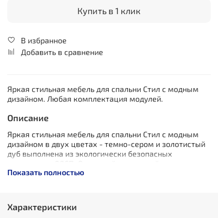
Купить в 1 клик
В избранное
Добавить в сравнение
Яркая стильная мебель для спальни Стил с модным
дизайном. Любая комплектация модулей.
Описание
Яркая стильная мебель для спальни Стил с модным
дизайном в двух цветах - темно-сером и золотистый
дуб выполнена из экологически безопасных
материалов ЛДСП. Огромный модульный ряд позволит
Показать полностью
обустроить любую комнату в вашем доме.
Подходит к интерьерам любых стилей.
Характеристики
Материалы: