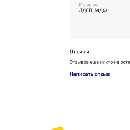
Расположение левое и п
Материал
ЛДСП, МДФ
Материалы:
ЛДСП
МДФ с фрезеровко
Направляющие - ш
Ручки профильные 
Отзывы
Цвет:
Отзывов еще никто не ост
А
йрон Рок
Написать отзыв
Софт Айс (белый)
Более подробно ознак
можете в нашем салоне:
Салон Царство Матрасов