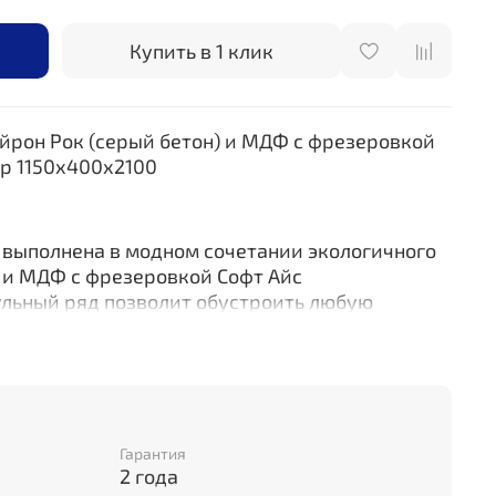
Купить в 1 клик
йрон Рок (серый бетон) и
МДФ с фрезеровкой
ер 1150х400х2100
 выполнена в модном сочетании экологичного
 и
МДФ с фрезеровкой Софт Айс
ульный ряд позволит обустроить любую
 оттенке бетон отлично впишется в стиль лофт,
лых фасадов придаст неповторимость и стиль
альное сочетание цены и качества!
Гарантия
2 года