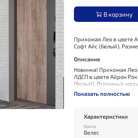
В корзину
Прихожая Лео в цвете А
Софт Айс (белый)
. Разм
Описание
Новинка! Прихожая Лео
ЛДСП в цвете Айрон Рок
(белый)
. Огромный мод
комнату в вашем доме.
Показать полностью
Декор прихожей Лео 2 в
а резная фрезеровка бе
Характеристики
Вашей квартиры. Оптим
Бренд
Размер 1150х400х2100
Велес