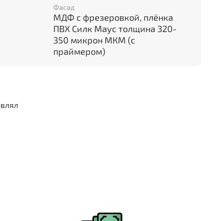
равое.
Фасад
МДФ с фрезеровкой, плёнка
ПВХ Силк Маус толщина 320-
350 микрон МКМ (с
праймером)
й
ариковые
СА1
авлял
омиться с полным каталогом данной серии Вы
 Санкт-Петербург, Проспект Науки21 к.1
. Тел: 8-900-647-04-12