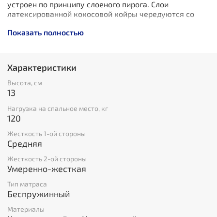
устроен по принципу слоеного пирога. Слои
латексированной кокосовой койры чередуются со
слоями натурального латекса, придавая сторонам
Показать полностью
матраса разную степень жесткости.
Одна сторона матраса имеет классическую среднюю
жесткость, благодаря натуральному латексу. Вторая
Характеристики
сторона матраса с кокосовой койрой - выше средней
жесткости.
Высота, см
13
Оба материала являются экологически безопасными,
прочными и упругими. Материалы хорошо
Нагрузка на спальное место, кг
вентилируются.
120
Жесткость 1-ой стороны
Чехол изделия изготовлен из хлопкового жаккарда
Средняя
элитной серии и имеет объемную стежку.
Жесткость 2-ой стороны
Для увеличения срока эксплуатации матраса
Умеренно-жесткая
рекомендуем использовать защитный наматрасник.
Тип матраса
Гарантия на матрас 24 месяца.
При единовременной
Беспружинный
покупке с наматрасником
Aquastop+
или
Aquastop
Full Protection
расширенная гарантия 10 лет.
Материалы