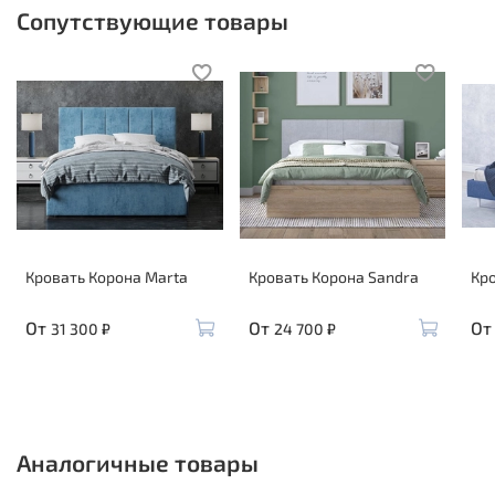
Сопутствующие товары
Кровать Корона Marta
Кровать Корона Sandra
Кро
От
От
От
31 300 ₽
24 700 ₽
Аналогичные товары