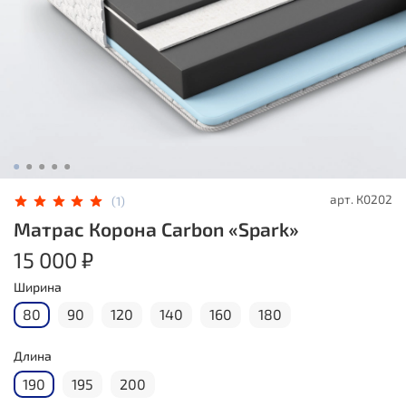
арт.
К0202
(1)
Матрас Корона Carbon «Spark»
15 000 ₽
Ширина
80
90
120
140
160
180
Длина
190
195
200