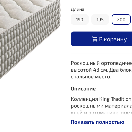
Длина
190
195
200
В корзину
Роскошный ортопедичес
высотой 43 см. Два бло
спальное место.
Описание
Коллекция King Traditi
роскошными материалам
клей и автоматическое 
сшиваются вручную.
Показать полностью
В составе используются