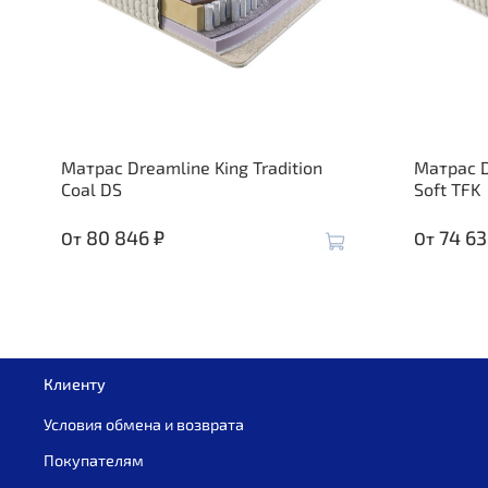
Матрас Dreamline King Tradition
Матрас D
Coal DS
Soft TFK
80 846 ₽
74 63
От
От
Клиенту
Условия обмена и возврата
Покупателям