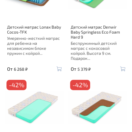
Детский матрас Lonax Baby
Детский матрас Denwir
Cocos-TFK
Baby Springless Eco Foam
Hard 9
Умеренно-жесткий матрас
для ребенка на
Беспружинный детский
независимом блоке
матрас с кокосовой
пружин с койрой...
койрой. Высота 9 см.
Подарок...
От
От
6 268 ₽
5 379 ₽
-42%
-42%