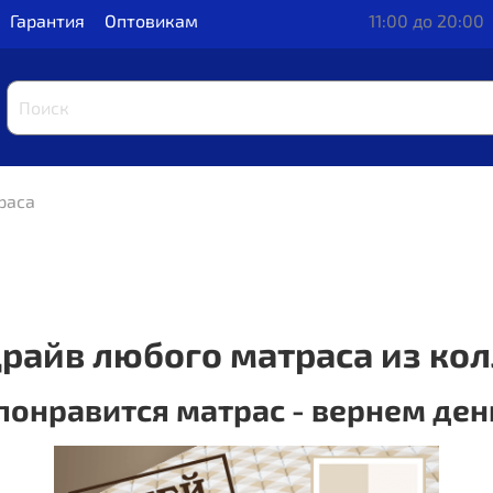
Гарантия
Оптовикам
11:00 до 20:00
раса
драйв любого матраса из ко
понравится матрас - вернем ден